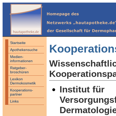
Startseite
Kooperation
Apothekensuche
Medien-
Wissenschaftli
informationen
Ratgeber-
Kooperationspa
broschüren
Lexikon
Dermokosmetik
I
nstitut für
Kooperations-
partner
Versorgungsf
Links
Dermatologie